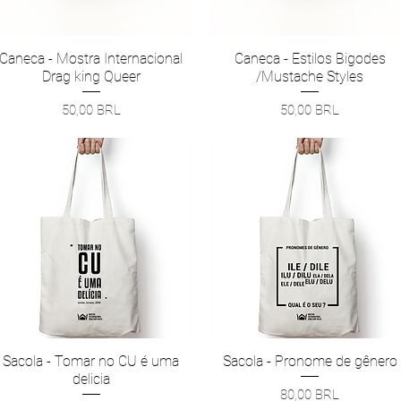
Caneca - Mostra Internacional
Vista rápida
Caneca - Estilos Bigodes
Vista rápida
Drag king Queer
/Mustache Styles
Precio
Precio
50,00 BRL
50,00 BRL
Sacola - Tomar no CU é uma
Vista rápida
Sacola - Pronome de gênero
Vista rápida
delicia
Precio
80,00 BRL