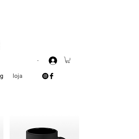
-
ng
loja