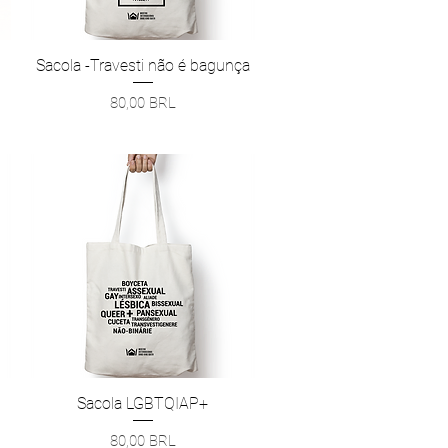
Sacola -Travesti não é bagunça
Vista rápida
Precio
80,00 BRL
Sacola LGBTQIAP+
Vista rápida
Precio
80,00 BRL