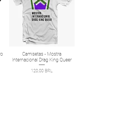
ro
Camisetas - Mostra
Vista rápida
Internacional Drag King Queer
Precio
120,00 BRL